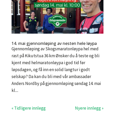
14. mai gjennomløping av nesten hele løypa
Gjennomløping av Skogsmaratonløypa hel med
rast på Kikutstua 36 km Ønsker du å teste og bli
kjent med helmaratonløypa i god tid før
løpsdagen, og få inn en solid langtur i godt
selskap? Da kan du bli med vår ambassadør
Anders Nordby på gjennomløping søndag 14. mai
kl....
« Tidligere innlegg
Nyere innlegg »