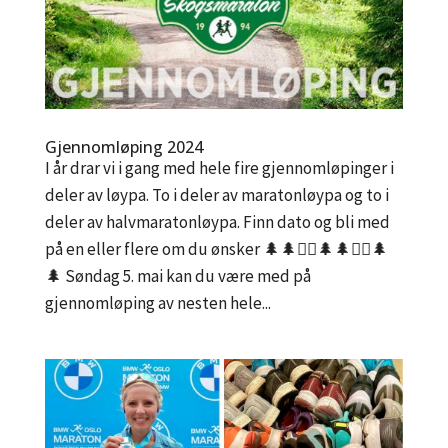
Gjennomløping 2024
I år drar vi i gang med hele fire gjennomløpinger i
deler av løypa. To i deler av maratonløypa og to i
deler av halvmaratonløypa. Finn dato og bli med
på en eller flere om du ønsker 🌲🌲🏃‍♀️🌲🌲🏃‍♂️🌲
🌲 Søndag 5. mai kan du være med på
gjennomløping av nesten hele...