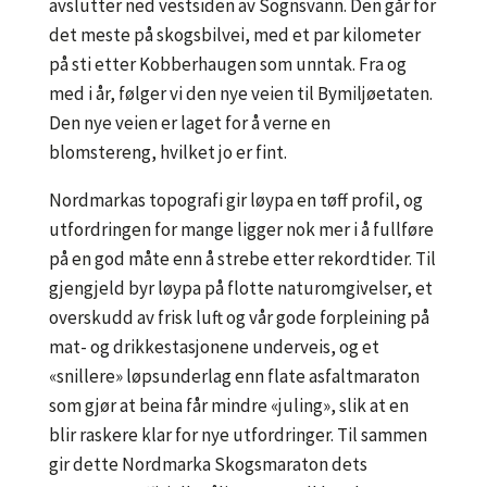
avslutter ned vestsiden av Sognsvann. Den går for
det meste på skogsbilvei, med et par kilometer
på sti etter Kobberhaugen som unntak. Fra og
med i år, følger vi den nye veien til Bymiljøetaten.
Den nye veien er laget for å verne en
blomstereng, hvilket jo er fint.
Nordmarkas topografi gir løypa en tøff profil, og
utfordringen for mange ligger nok mer i å fullføre
på en god måte enn å strebe etter rekordtider. Til
gjengjeld byr løypa på flotte naturomgivelser, et
overskudd av frisk luft og vår gode forpleining på
mat- og drikkestasjonene underveis, og et
«snillere» løpsunderlag enn flate asfaltmaraton
som gjør at beina får mindre «juling», slik at en
blir raskere klar for nye utfordringer. Til sammen
gir dette Nordmarka Skogsmaraton dets